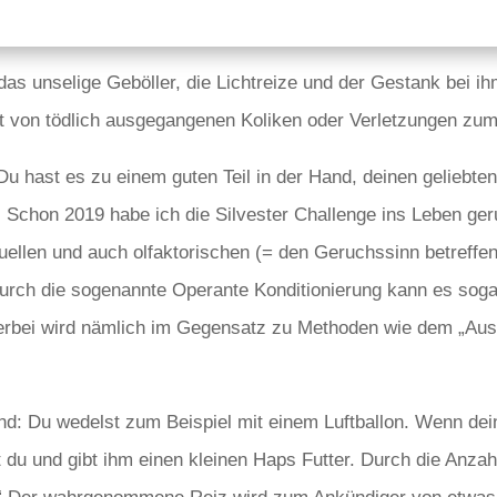
 das unselige Geböller, die Lichtreize und der Gestank bei 
lt von tödlich ausgegangenen Koliken oder Verletzungen zu
u hast es zu einem guten Teil in der Hand, deinen geliebten
. Schon 2019 habe ich die Silvester Challenge ins Leben ge
suellen und auch olfaktorischen (= den Geruchssinn betreffe
 durch die sogenannte Operante Konditionierung kann es sog
Hierbei wird nämlich im Gegensatz zu Methoden wie dem „Aus
nd: Du wedelst zum Beispiel mit einem Luftballon. Wenn dei
kst du und gibt ihm einen kleinen Haps Futter. Durch die Anza