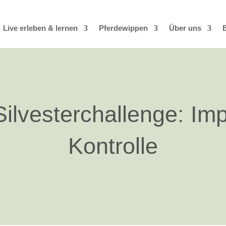
Live erleben & lernen
Pferdewippen
Über uns
Silvesterchallenge: Im
Kontrolle