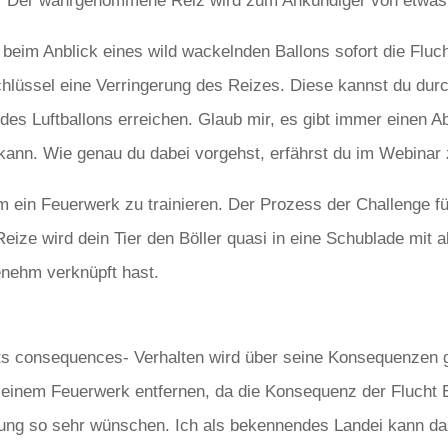
h!“ Der wahrgenommene Reiz wird zum Ankündiger von etwa
 beim Anblick eines wild wackelnden Ballons sofort die Fluc
chlüssel eine Verringerung des Reizes. Diese kannst du durc
des Luftballons erreichen. Glaub mir, es gibt immer einen Ab
kann. Wie genau du dabei vorgehst, erfährst du im Webinar 
ein Feuerwerk zu trainieren. Der Prozess der Challenge füh
Reize wird dein Tier den Böller quasi in eine Schublade mit
genehm verknüpft hast.
its consequences- Verhalten wird über seine Konsequenzen g
 einem Feuerwerk entfernen, da die Konsequenz der Flucht E
erung so sehr wünschen. Ich als bekennendes Landei kann da