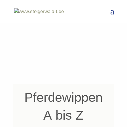
Pferdewippen
A bis Z