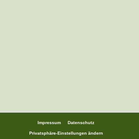
Sara aus Schleswig-Holstein mit der
Ponybande war letztes Jahr mit dabei bei
Pferdewippen A-Z und schrieb mir
folgendes: "Der Wippentrainer – Kurs von
Nina war für mich wirklich toll und eine
Bereicherung für mich und meine Pferde.
2024 hatte ich ein älteres Pferd...
Impressum
Datenschutz
Privatsphäre-Einstellungen ändern