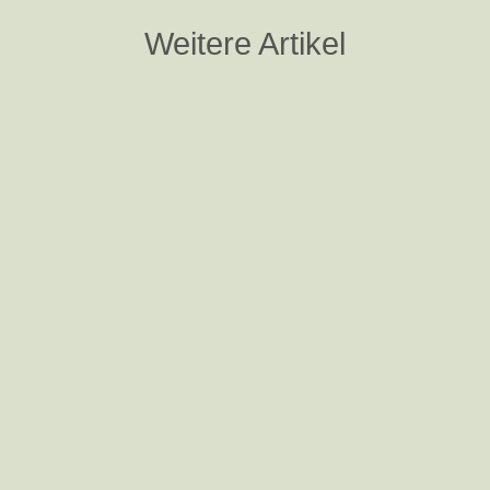
Weitere Artikel
Nina Steigerwald
Schon 2013 brachte ich mit meinem Mann
die ersten Kufenwippen unters Pferdevolk.
Immer mehr Menschen begeisterten sich
für diese einzigartige Trainingsmethode.
So entschieden wir uns, neben
Bauworkshops und kostenlosen