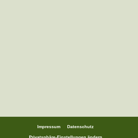
Sara aus Schleswig-Holstein mit der
Ponybande war letztes Jahr mit dabei bei
Pferdewippen A-Z und schrieb mir
folgendes: "Der Wippentrainer – Kurs von
Nina war für mich wirklich toll und eine
Bereicherung für mich und meine Pferde.
2024 hatte ich ein älteres Pferd...
Impressum
Datenschutz
Privatsphäre-Einstellungen ändern