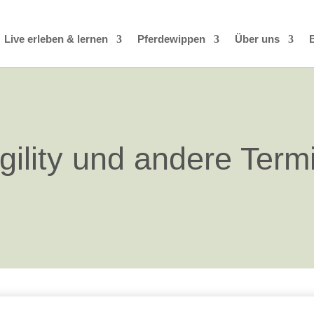
Live erleben & lernen
Pferdewippen
Über uns
gility und andere Term