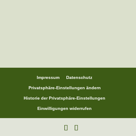
Nina war für mich wirklich toll und eine
Bereicherung für mich und meine Pferde.
2024 hatte ich ein älteres Pferd...
Impressum
Datenschutz
Privatsphäre-Einstellungen ändern
Historie der Privatsphäre-Einstellungen
Einwilligungen widerrufen