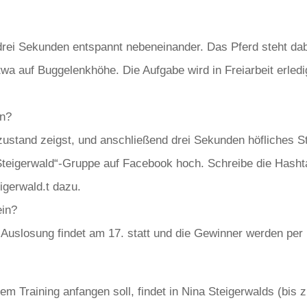
drei Sekunden entspannt nebeneinander. Das Pferd steht dab
wa auf Buggelenkhöhe. Die Aufgabe wird in Freiarbeit erledigt
en?
zustand zeigst, und anschließend drei Sekunden höfliches St
a Steigerwald“-Gruppe auf Facebook hoch. Schreibe die Hash
eigerwald.t dazu.
ein?
ie Auslosung findet am 17. statt und die Gewinner werden pe
dem Training anfangen soll, findet in Nina Steigerwalds (bis