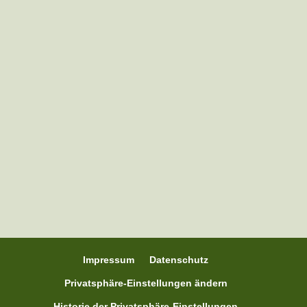
Sara aus Schleswig-Holstein mit der
Ponybande war letztes Jahr mit dabei bei
Pferdewippen A-Z und schrieb mir
folgendes: "Der Wippentrainer – Kurs von
Nina war für mich wirklich toll und eine
Bereicherung für mich und meine Pferde.
2024 hatte ich ein älteres Pferd...
Impressum
Datenschutz
Privatsphäre-Einstellungen ändern
Historie der Privatsphäre-Einstellungen