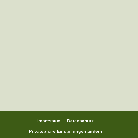
Sara aus Schleswig-Holstein mit der
Ponybande war letztes Jahr mit dabei bei
Pferdewippen A-Z und schrieb mir
folgendes: "Der Wippentrainer – Kurs von
Nina war für mich wirklich toll und eine
Bereicherung für mich und meine Pferde.
2024 hatte ich ein älteres Pferd...
Impressum
Datenschutz
Privatsphäre-Einstellungen ändern